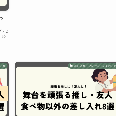
っ
プレゼ
、応
これ
差し入れ・プレゼントのあれこ