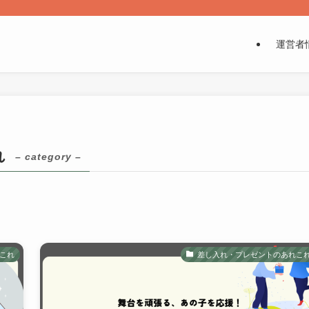
運営者
れ
– category –
これ
差し入れ・プレゼントのあれこ