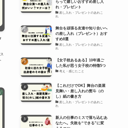
らって嬉しいおすすめ差し入
れ・プレゼント
差し入れ・プレゼントのあれこ
れ
舞台を頑張る友達や知り合いへ
の差し入れ（プレゼント）おす
び
すめ8選
差し入れ・プレゼントのあれこ
れ
ス
へ
【女子校あるある】10年過ご
した私が思う女子校の特徴5つ
考え・感じたこと
【これだけでOK】舞台の楽屋
見舞い・差し入れの熨斗（の
れ
し）紙の書き方
差し入れ・プレゼントのあれこ
れ
新人の仕事のミスで落ち込むあ
なたへ。失敗を“できる”に変