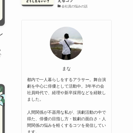
えるコツ
会社員の悩みの話
レ
ら
で
まな
都内で一人暮らしをするアラサー。舞台演
劇を中心に俳優として活動中。3年半の会
れ
社員時代で、経理や新卒採用などを経験し
ました。
人間関係が不器用な私が、演劇活動の中で
得た、俳優の目指し方・観劇の面白さ・人
間関係の悩みを軽くするコツを発信してい
ます。